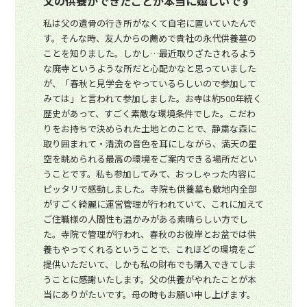
父の供養ができたことが本当に嬉しいです
私は父の遺骨の行き所がなくて自宅に置いていたんで
す。そんな時、友人からの薦めで貴社の永代供養墓の
ことを知りました。しかし…最近取りざたされるよう
な廃寺というような所だと心配かなと思っていました
が、「春秋と見学会をやっているらしいので参加して
みては」と言われて参加しました。お寺は約500年続く
歴史があって、すごく素敵な環境条件でした。こだわ
りをお持ちで決められた土地とのことで、静粛な森に
取り囲まれて・清流の音色を耳にしながら、満天の星
空を眺められる最高の環境をご案内できる場所だとい
うことです。私も参加してみて、おっしゃった内容に
ピッタリで感動しました。寺院も供養墓も敷地内全部
がすごく綺麗に運営管理が行われていて、これに加えて
ご住職様の人間性も温かみがある素晴らしい方でし
た。寺院で管理が行われ、春秋のお彼岸とお盆では供
養もやってくれるということで、これほどの環境をご
提供いただいて、しかも私の財布でも購入できてしま
うことに感謝いたします。父の供養がやれたことが本
当にありがたいです。母の時もお願い申し上げます。