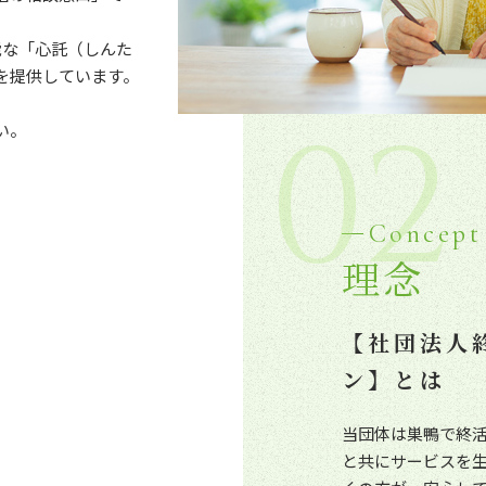
能な「心託（しんた
を提供しています。
02
い。
Concept
理念
【社団法人
ン】とは
当団体は巣鴨で終
と共にサービスを