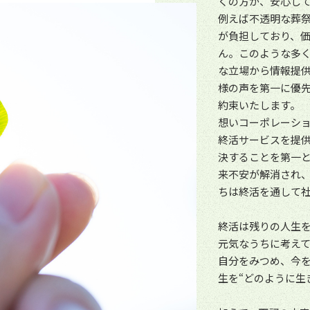
くの方が、安心し
例えば不透明な葬
が負担しており、
ん。このような多
な立場から情報提
様の声を第一に優
約束いたします。
想いコーポレーシ
終活サービスを提
決することを第一
来不安が解消され
ちは終活を通して
終活は残りの人生
元気なうちに考え
自分をみつめ、今
生を“どのように生