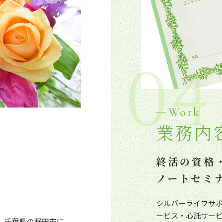
04
Work
業務内
終活の資格
ノートセミ
シルバーライフサ
ービス・心託サー
、千葉県の野田市に