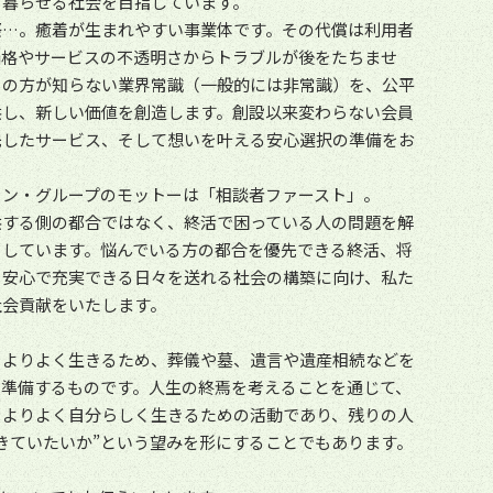
て暮らせる社会を目指しています。
祭…。癒着が生まれやすい事業体です。その代償は利用者
価格やサービスの不透明さからトラブルが後をたちませ
くの方が知らない業界常識（一般的には非常識）を、公平
供し、新しい価値を創造します。創設以来変わらない会員
先したサービス、そして想いを叶える安心選択の準備をお
ョン・グループのモットーは「相談者ファースト」。
供する側の都合ではなく、終活で困っている人の問題を解
としています。悩んでいる方の都合を優先できる終活、将
、安心で充実できる日々を送れる社会の構築に向け、私た
社会貢献をいたします。
をよりよく生きるため、葬儀や墓、遺言や遺産相続などを
て準備するものです。人生の終焉を考えることを通じて、
をよりよく自分らしく生きるための活動であり、残りの人
きていたいか”という望みを形にすることでもあります。